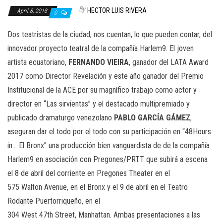
n
By
HECTOR LUIS RIVERA
April 8, 2018
0
Dos teatristas de la ciudad, nos cuentan, lo que pueden contar, del
innovador proyecto teatral de la compañía Harlem9. El joven
artista ecuatoriano,
FERNANDO VIEIRA
, ganador del LATA Award
2017 como Director Revelación y este año ganador del Premio
Institucional de la ACE por su magnífico trabajo como actor y
director en “Las sirvientas” y el destacado multipremiado y
publicado dramaturgo venezolano
PABLO GARCÍA GÁMEZ
,
aseguran dar el todo por el todo con su participación en “48Hours
in… El Bronx” una producción bien vanguardista de de la compañía
Harlem9 en asociación con Pregones/PRTT que subirá a escena
el 8 de abril del corriente en Pregones Theater en el
575 Walton Avenue, en el Bronx y el 9 de abril en el Teatro
Rodante Puertorriqueño, en el
304 West 47th Street, Manhattan. Ambas presentaciones a las