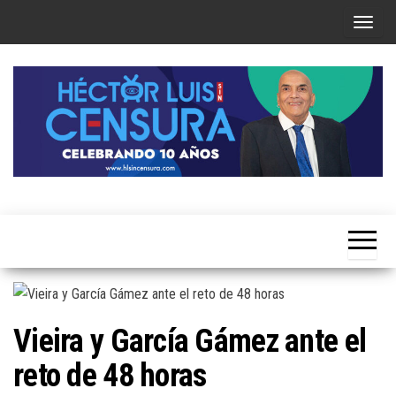
Skip
T
to
o
the
g
content
g
l
e
n
a
Héctor
v
Luis Sin
i
Censura
g
a
t
Vieira y García Gámez ante el
i
reto de 48 horas
o