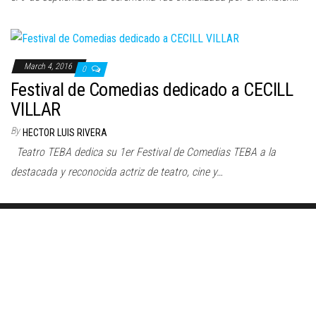
March 4, 2016
0
Festival de Comedias dedicado a CECILL
VILLAR
By
HECTOR LUIS RIVERA
Teatro TEBA dedica su 1er Festival de Comedias TEBA a la
destacada y reconocida actriz de teatro, cine y…
Proudly powered by
WordPress
|
Theme:
Envo Magazine