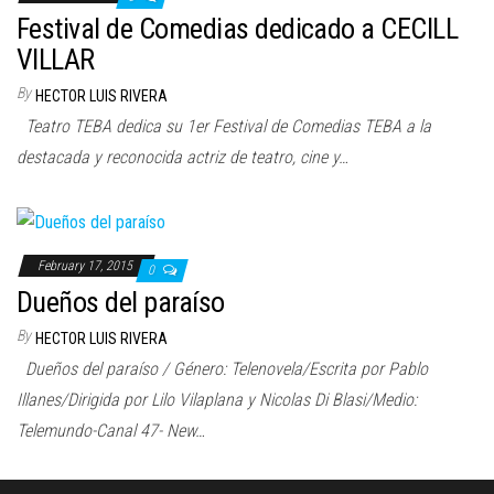
n
Festival de Comedias dedicado a CECILL
VILLAR
By
HECTOR LUIS RIVERA
Teatro TEBA dedica su 1er Festival de Comedias TEBA a la
destacada y reconocida actriz de teatro, cine y…
February 17, 2015
0
Dueños del paraíso
By
HECTOR LUIS RIVERA
Dueños del paraíso / Género: Telenovela/Escrita por Pablo
Illanes/Dirigida por Lilo Vilaplana y Nicolas Di Blasi/Medio:
Telemundo-Canal 47- New…