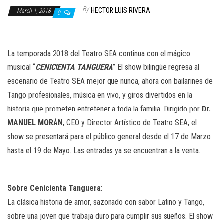
n
By
HECTOR LUIS RIVERA
March 1, 2018
0
La temporada 2018 del Teatro SEA continua con el mágico
musical “
CENICIENTA TANGUERA
” El show bilingüe regresa al
escenario de Teatro SEA mejor que nunca, ahora con bailarines de
Tango profesionales, música en vivo, y giros divertidos en la
historia que prometen entretener a toda la familia. Dirigido por
Dr.
MANUEL MORÁN
, CEO y Director Artístico de Teatro SEA, el
show se presentará para el público general desde el 17 de Marzo
hasta el 19 de Mayo. Las entradas ya se encuentran a la venta.
Sobre Cenicienta Tanguera
:
La clásica historia de amor, sazonado con sabor Latino y Tango,
sobre una joven que trabaja duro para cumplir sus sueños. El show