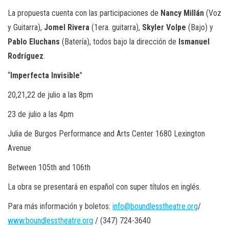
La propuesta cuenta con las participaciones de
Nancy Millán
(Voz
y Guitarra),
Jomel Rivera
(1era. guitarra),
Skyler Volpe
(Bajo) y
Pablo Eluchans
(Batería), todos bajo la dirección de
Ismanuel
Rodríguez
.
“
Imperfecta Invisible
”
20,21,22 de julio a las 8pm
23 de julio a las 4pm
Julia de Burgos Performance and Arts Center 1680 Lexington
Avenue
Between 105th and 106th
La obra se presentará en español con super títulos en inglés.
Para más información y boletos:
info@boundlesstheatre.org
/
www.boundlesstheatre.org
/ (347) 724-3640