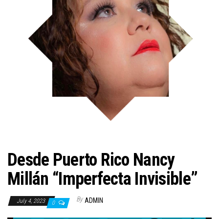
n
Desde Puerto Rico Nancy
Millán “Imperfecta Invisible”
By
ADMIN
July 4, 2023
0