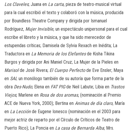
Los Claveles
; Juana en
La carta
, pieza de teatro-musical virtual
para la cual escribió el texto y colaboró con la música, producida
por Boundless Theatre Company y dirigida por Ismanuel
Rodríguez,
Mujer Invisible
, un espectáculo unipersonal para el cual
escribe el libreto y la música, y que ha sido merecedor de
estupendas críticas; Damisela de Sylvia Rexach en Inédita; La
Traductora en
La Memoria de los Elefantes
de Kisha Tikina
Burgos y dirigida por Ani Maniel Cruz; La Mujer de la Pieles en
Marisol
de José Rivera;
El Cuerpo Perfecto
de Eve Ensler; Maya
en
SAL
un monólogo también de su autoría que forma parte de la
obra
Des-Nudo
; Elena en
FAT PIG
de Neil Labute; Libia en
Trastos
Viejos
; Marlene en
Rosa de dos aromas
, (nominación al Premio
ACE de Nueva York, 2000); Bertina en
Animas de día claro
, María
en
La Lección
de Eugene Ionesco (nominación en el 2003 para
mejor actriz de reparto por el Círculo de Críticos de Teatro de
Puerto Rico); La Poncia en
La casa de Bernarda Alba
; Mrs.