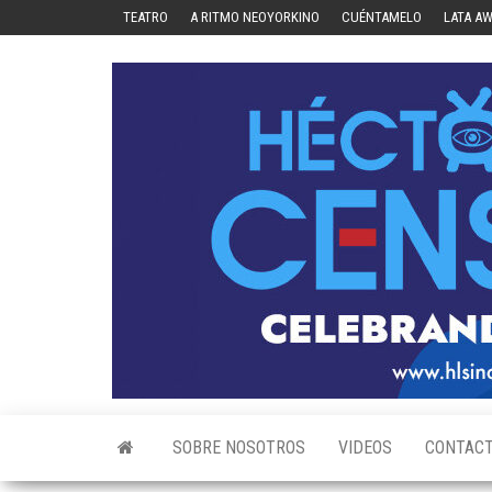
Skip
TEATRO
A RITMO NEOYORKINO
CUÉNTAMELO
LATA A
to
the
content
SOBRE NOSOTROS
VIDEOS
CONTAC