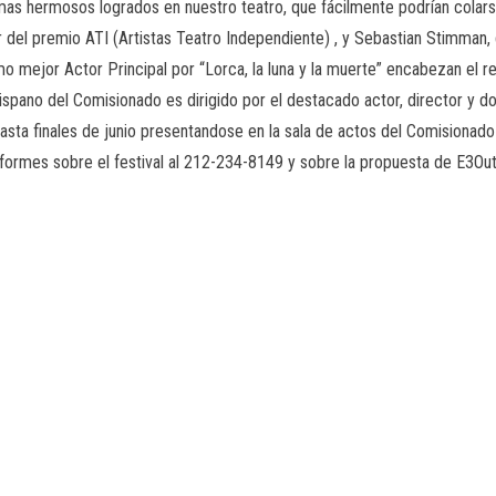
mas hermosos logrados en nuestro teatro, que fácilmente podrían colar
 del premio ATI (Artistas Teatro Independiente) , y Sebastian Stimman
mo mejor Actor Principal por “Lorca, la luna y la muerte” encabezan el
o Hispano del Comisionado es dirigido por el destacado actor, director 
sta finales de junio presentandose en la sala de actos del Comisionad
nformes sobre el festival al 212-234-8149 y sobre la propuesta de E3Ou