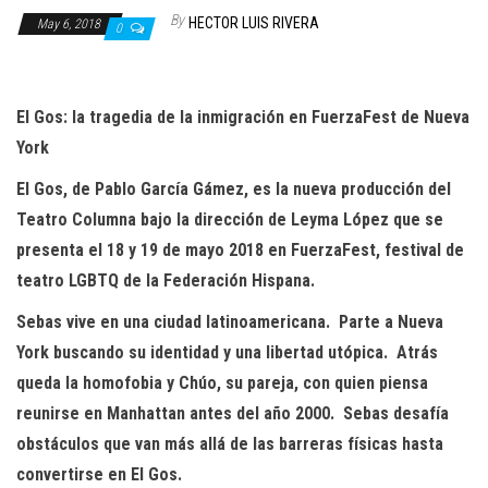
n
By
HECTOR LUIS RIVERA
May 6, 2018
0
El
Gos
:
la
tragedia
de la inmigración
en
FuerzaFest
de
Nueva
York
El
Gos
, de
Pablo García Gámez
,
es la nueva producción del
Teatro Columna
bajo la dirección de
Leyma
López
que
se
presenta el
18 y 19 de mayo
2018
en
FuerzaFest
, festival de
te
atro
LGB
T
Q
de la Federación Hispana
.
Sebas vive en una c
iudad latinoamericana. Parte
a Nueva
York
buscando
su identidad y una libertad utópica
. Atrás
queda la homofobia y
Chúo
,
su pareja
,
con
qu
i
e
n
piensa
reunirse en Manhattan
antes de
l año 2000
. Sebas desafía
obstáculos
que van más allá de las
barreras
físicas hasta
convertirse en El
Gos
.