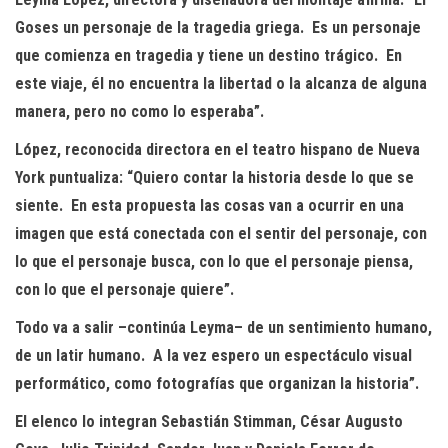
Gos
es un personaje de la tragedia griega
. E
s un personaje
que comienza en tragedia y tiene un destino trágico.
En
este viaje, él no encuentra la
libertad o la alcanza de alguna
manera, pero no como lo esperaba”.
López, reconocida directora en el teatro hispano de Nueva
Yo
rk puntualiza
:
“
Quiero contar la historia desde lo que se
siente.
En esta propuesta
las cosas van a o
currir en una
imagen que está
conectada con el sentir del personaje, con
lo que el personaje busca, con lo que el personaje piensa,
con lo que el personaje quiere
”
.
Todo va a salir –
continúa
Leyma
– de un sentimiento humano,
d
e un latir humano. A la
vez espero un espectáculo visual
performático
, como fotografías que organizan la historia”.
E
l elenco lo integran
Sebastián
Stimman
,
César Augusto