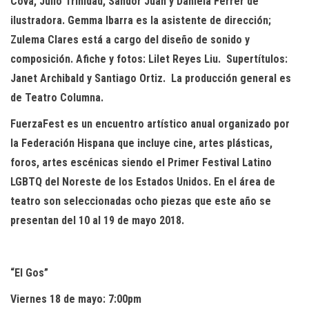
Cova
,
Julio Trinidad
,
Sandor Juan
y
Daniela Ferre
r
de
ilustradora.
Gemma Ibarra
es
la asisten
te
de dirección;
Zulema
Clares
está a cargo d
el diseño de sonido y
composición
. Afiche
y fotos
:
Lilet
Reyes
Liu
.
Supertítulos
:
Janet Archibald
y
Santiago Ortiz
.
La producción general es
de
Teatro Columna
.
FuerzaFest
es un encuentro
artístico
anual organizado por
la
Federación Hispana
que incluye cine, artes plásticas,
foros, artes escénicas
siendo
e
l Primer Festival Latino
LGBTQ del Noreste de los Estados Unidos
.
En el área de
teatro son seleccionadas ocho piezas que
este año
se
presentan
del 10 al 19 de mayo
2018.
“El
Gos”
Viernes 18 de mayo: 7:00pm