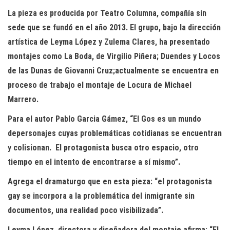
L
a pieza es produc
ida por
Teatro Columna,
compañía sin
sede que se fundó en el año 2013.
El
grupo
, bajo la
dirección
artística de
Leyma
López y Zulema
Clares
,
ha
present
ado
montajes como
La Boda
,
de Virgilio Piñera;
Duendes y Locos
de las Dunas
de Giovanni Cruz
;
actualmente
se encuentra en
proceso de trabajo el
montaje de
Locura
de
Michael
Marrero
.
Para
el autor
Pablo
Garcia
Gámez
,
“
El
Gos
e
s un mundo
de
personajes cuyas
problemáticas
cotidianas
se encuentran
y
colis
ionan
.
El protagonista busca otro espacio, otro
tiempo en el
intento
de encontrarse a sí mismo”.
Agrega el dramaturgo que en esta pieza: “
el
p
rotagonista
gay
se incorpora
a la
problemática
del inmigrante sin
documentos,
una
realidad
poco visibilizada
”.
Leyma
López
, directora y diseñadora del montaje
afirma
: “
El