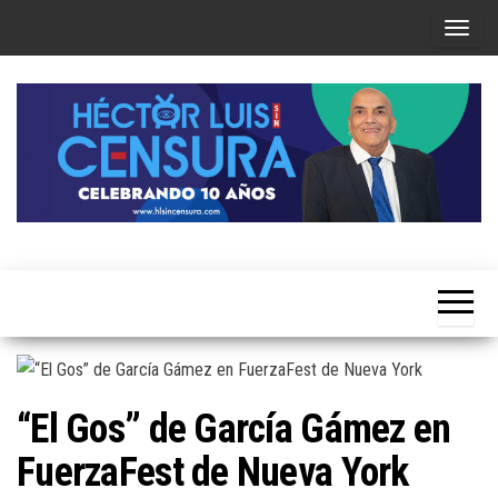
Skip
T
to
o
the
g
content
g
l
e
n
a
Héctor
v
Luis Sin
i
Censura
g
a
t
“El Gos” de García Gámez en
i
FuerzaFest de Nueva York
o