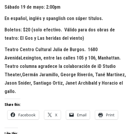
Sábado 19 de mayo: 2:00pm
En español, inglés y spanglish con súper títulos.
Boletos: $20
(
solo efectivo. V
álido para dos obras de
teatro:
El
Gos
y
Las heridas del viento
)
Teatro Centro Cultural Julia de Burgos.
1680
Avenida
Lexington, entre las calles 105 y 106, Manhattan.
Teatro columna
agradece la colaboración de
iD
Studio
Theater
,
Germ
á
n Jaramillo, George River
ó
n,
Tan
é
Martínez,
Jason
Snider
, Santiago Ortiz, Janet Archibald
y
Horacio el
gallo.
Share this:
Facebook
X
Email
Print
Like this: