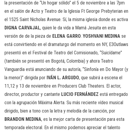
la presentación de “Un hogar sólido” el 5 de noviembre a las 7pm
en el salón de Acto y Teatro de la Iglesia Ft George Prebyterian en
el 1525 Saint Nicholas Avenue. Sí, la misma iglesia donde es activa
DIGNA CARVAJAL
, quien le da vida a Mamá Jesuita en esta
versión de de la pieza de
ELENA GARRO
.
YOSHVANI MEDINA
se
está convirtiendo en el dramaturgo del momento en NY, E3Outlaws
presentó en el Festival de Teatro del Comisionado, “Suicídame”
(también se presentó en Bogotá, Colombia) y ahora Teatro
Vanguardia está anunciando de su autoría, “Sinfonía en Do Mayor (y
la menor)” dirigida por
IVÁN L. ARGUDO
, que subirá a escena el
11,12 y 13 de noviembre en Producers Club Theaters. El actor,
director, productor y cantante
LUCIO FERNÁNDEZ
está entregado
con la agrupación Máxima Alerta. Su más reciente vídeo musical
dirigido, bien a tono con la letra y melodía de la canción, por
BRANDON MEDINA
, es la mejor carta de presentación para esta
temporada electoral. En el mismo podemos apreciar el talento