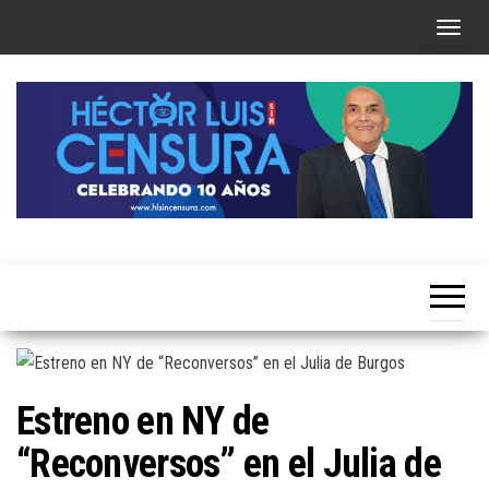
Skip
T
to
o
the
g
content
g
l
e
n
a
Héctor
v
Luis Sin
i
Censura
g
a
t
Estreno en NY de
i
“Reconversos” en el Julia de
o