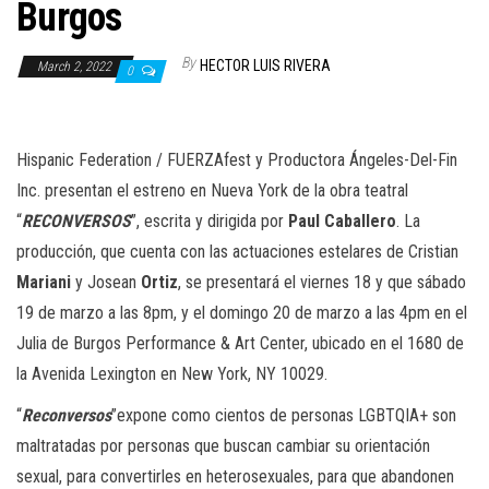
n
Burgos
By
HECTOR LUIS RIVERA
March 2, 2022
0
Hispanic Federation / FUERZAfest y Productora Ángeles-Del-Fin
Inc. presentan el estreno en Nueva York de la obra teatral
“
RECONVERSOS
”, escrita y dirigida por
Paul Caballero
. La
producción, que cuenta con las actuaciones estelares de Cristian
Mariani
y Josean
Ortiz
, se presentará el viernes 18 y que sábado
19 de marzo a las 8pm, y el domingo 20 de marzo a las 4pm en el
Julia de Burgos Performance & Art Center, ubicado en el 1680 de
la Avenida Lexington en New York, NY 10029.
“
Reconversos
”expone como cientos de personas LGBTQIA+ son
maltratadas por personas que buscan cambiar su orientación
sexual, para convertirles en heterosexuales, para que abandonen