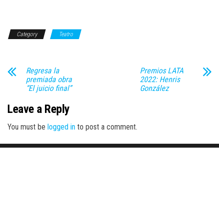
Category
Teatro
Regresa la
Premios LATA
premiada obra
2022: Henris
“El juicio final”
González
Leave a Reply
You must be
logged in
to post a comment.
Proudly powered by
WordPress
|
Theme:
Envo Magazine