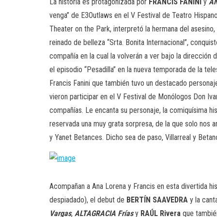
La historia es protagonizada por
FRANCIS FANINI
y
AN
venga” de E3Outlaws en el V Festival de Teatro Hispan
Theater on the Park, interpretó la hermana del asesino, 
reinado de belleza “Srta. Bonita Internacional”, conqu
compañía en la cual la volverán a ver bajo la dirección 
el episodio “Pesadilla” en la nueva temporada de la tele
Francis Fanini que también tuvo un destacado personaj
vieron participar en el V Festival de Monólogos Don Iva
compañías. Le encanta su personaje, la comiquísima his
reservada una muy grata sorpresa, de la que solo nos an
y Yanet Betances. Dicho sea de paso, Villarreal y Bet
Acompañan a Ana Lorena y Francis en esta divertida his
despiadado), el debut de
BERTÍN SAAVEDRA
y la cant
Vargas
,
ALTAGRACIA Frías
y
RAÚL Rivera
que también