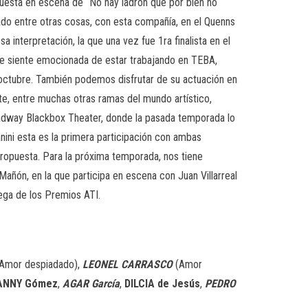
uesta en escena de “No hay ladrón que por bien no
ado entre otras cosas, con esta compañía, en el Quenns
 interpretación, la que una vez fue 1ra finalista en el
 se siente emocionada de estar trabajando en TEBA,
 octubre. También podemos disfrutar de su actuación en
ante, entre muchas otras ramas del mundo artístico,
roadway Blackbox Theater, donde la pasada temporada lo
nini esta es la primera participación con ambas
propuesta. Para la próxima temporada, nos tiene
Mañón, en la que participa en escena con Juan Villarreal
ega de los Premios ATI.
 Amor despiadado),
LEONEL CARRASCO
(Amor
ANNY Gómez
,
AGAR García
,
DILCIA de Jesús
,
PEDRO