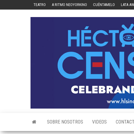
Skip
TEATRO
A RITMO NEOYORKINO
CUÉNTAMELO
LATA A
to
the
content
SOBRE NOSOTROS
VIDEOS
CONTAC