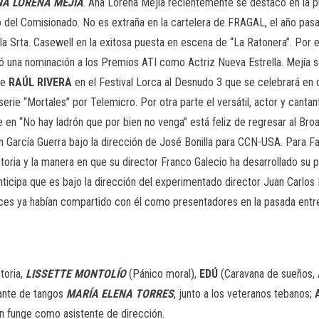
A LORENA MEJÍA
. Ana Lorena Mejía recientemente se destacó en la p
o del Comisionado. No es extraña en la cartelera de FRAGAL, el año pas
la Srta. Casewell en la exitosa puesta en escena de “La Ratonera”. Por esa
istó una nominación a los Premios ATI como Actriz Nueva Estrella. Mejía
de
RAÚL RIVERA
en el Festival Lorca al Desnudo 3 que se celebrará en
serie “Mortales” por Telemicro. Por otra parte el versátil, actor y cant
e en “No hay ladrón que por bien no venga” está feliz de regresar al B
n García Guerra bajo la dirección de José Bonilla para CCN-USA. Para Fa
toria y la manera en que su director Franco Galecio ha desarrollado su 
ticipa que es bajo la dirección del experimentado director Juan Carlos 
ances ya habían compartido con él como presentadores en la pasada entr
toria,
LISSETTE MONTOLÍO
(Pánico moral),
EDÚ
(Caravana de sueños,
ante de tangos
MARÍA ELENA TORRES
, junto a los veteranos tebanos;
 funge como asistente de dirección.