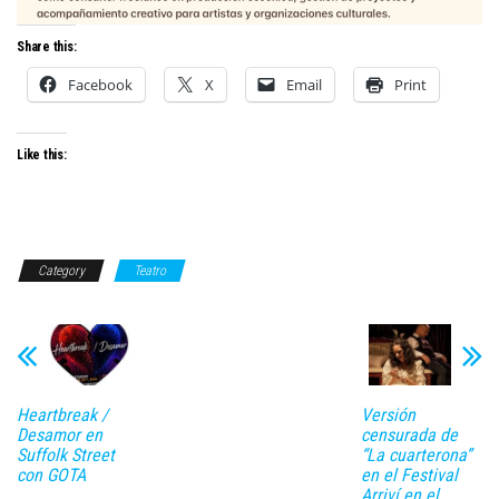
Share this:
Facebook
X
Email
Print
Like this:
Category
Teatro
Heartbreak /
Versión
Desamor en
censurada de
Suffolk Street
“La cuarterona”
con GOTA
en el Festival
Arriví en el