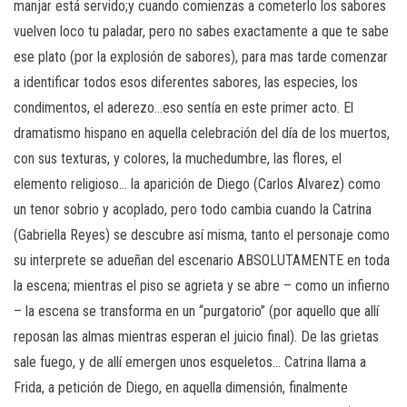
manjar está servido;y cuando comienzas a cometerlo los sabores
vuelven loco tu paladar, pero no sabes exactamente a que te sabe
ese plato (por la explosión de sabores), para mas tarde comenzar
a identificar todos esos diferentes sabores, las especies, los
condimentos, el aderezo…eso sentía en este primer acto. El
dramatismo hispano en aquella celebración del día de los muertos,
con sus texturas, y colores, la muchedumbre, las flores, el
elemento religioso… la aparición de Diego (Carlos Alvarez) como
un tenor sobrio y acoplado, pero todo cambia cuando la Catrina
(Gabriella Reyes) se descubre así misma, tanto el personaje como
su interprete se adueñan del escenario ABSOLUTAMENTE en toda
la escena; mientras el piso se agrieta y se abre – como un infierno
– la escena se transforma en un “purgatorio” (por aquello que allí
reposan las almas mientras esperan el juicio final). De las grietas
sale fuego, y de allí emergen unos esqueletos… Catrina llama a
Frida, a petición de Diego, en aquella dimensión, finalmente