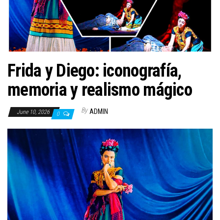
n
Frida y Diego: iconografía,
memoria y realismo mágico
By
ADMIN
June 10, 2026
0