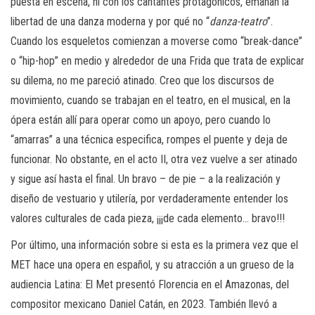
puesta en escena, ni con los cantantes protagónicos, emanan la
libertad de una danza moderna y por qué no “
danza-teatro
”.
Cuando los esqueletos comienzan a moverse como “break-dance”
o “hip-hop” en medio y alrededor de una Frida que trata de explicar
su dilema, no me pareció atinado. Creo que los discursos de
movimiento, cuando se trabajan en el teatro, en el musical, en la
ópera están allí para operar como un apoyo, pero cuando lo
“amarras” a una técnica especifica, rompes el puente y deja de
funcionar. No obstante, en el acto II, otra vez vuelve a ser atinado
y sigue así hasta el final. Un bravo – de pie – a la realización y
diseño de vestuario y utilería, por verdaderamente entender los
valores culturales de cada pieza, ¡¡¡de cada elemento… bravo!!!
Por último, una información sobre si esta es la primera vez que el
MET hace una opera en español, y su atracción a un grueso de la
audiencia Latina: El Met presentó Florencia en el Amazonas, del
compositor mexicano Daniel Catán, en 2023. También llevó a