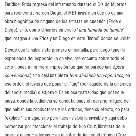
Eurídice: Frida regresa del inframundo durante el Día de Muertos
para reencontrarse con Diego, el MET insiste en que no es una
obra biográfica de ninguno de los artistas en cuestión (Frida o
Diego); sino, como diríamos en criollo “
una fumada de lumpia
”
que imagina a una Frida y un Diego en este “limbo” donde se unirán.
Desde que la había visto primero en pantalla, para luego tener la
experiencia del espectáculo en vivo, me encanto sobre todo el
acto I, pues mi primera impresión fue que no parece una
ópera
convencional
; sino casi una pieza
teatral-dancístico-operática
, en
ese orden; sí tuviera que poner un “tag” (por aquello de la dinámica
del social media) o adjetivo. Es en esa teatralidad que posee la
pieza, donde la audiencia se conecta, pues el realismo mágico del
que hablan sus productores y los críticos, tiene su efecto, no para
“explicar” la magia, sino para hacer visible lo invisible y aquí debo
comenzar por mencionar el trabajo de Nilo Cruz, libretista de la
ópera y quien – además – es el autor de Ana en el trópico (Cruz