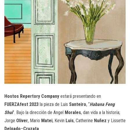
Hostos Repertory Company
estará presentando en
FUERZAfest 2023
la pieza de Luis
Santeiro
, “
Habana Feng
Shui
”. Bajo la dirección de Angel
Morales
, dan vida a la historia;
Jorge
Oliver
, Mario
Matei
, Kevin
Luis
, Catherine
Nuñez
y Lissette
Delgado
–
Cruzata
.