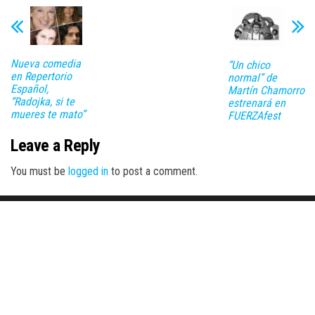
Nueva comedia
“Un chico
en Repertorio
normal” de
Español,
Martín Chamorro
“Radojka, si te
estrenará en
mueres te mato”
FUERZAfest
Leave a Reply
You must be
logged in
to post a comment.
Proudly powered by
WordPress
|
Theme:
Envo Magazine