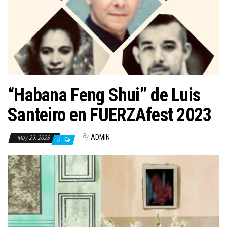
n
“Habana Feng Shui” de Luis
Santeiro en FUERZAfest 2023
By
ADMIN
May 29, 2023
0