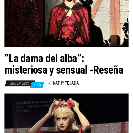
n
”La dama del alba”:
misteriosa y sensual -Reseña
By
KATHY TEJADA
May 24, 2026
0