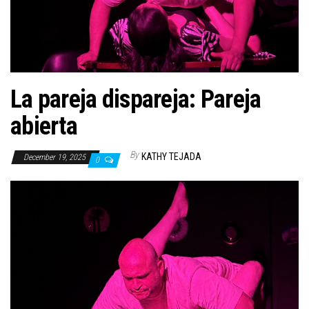
n
La pareja dispareja: Pareja
abierta
By
KATHY TEJADA
December 19, 2025
0