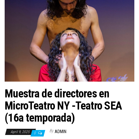
n
Muestra de directores en
MicroTeatro NY -Teatro SEA
(16a temporada)
By
ADMIN
April 9, 2025
0