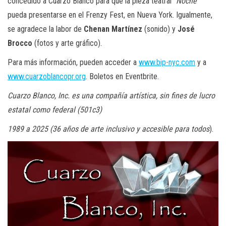
concedido a Cuarzo Blanco para que la pieza teatral “
Noche
”
pueda presentarse en el Frenzy Fest, en Nueva York. Igualmente,
se agradece la labor de
Chenan Martínez
(sonido) y
José
Brocco
(fotos y arte gráfico).
Para más información, pueden acceder a
www.bip-nyc.com
y a
www.cuarzoblancopr.org
. Boletos en Eventbrite.
Cuarzo Blanco, Inc. es una compañía artística, sin fines de lucro
estatal como federal (501c3)
1989 a 2025 (36 años de arte inclusivo y accesible para todos
).