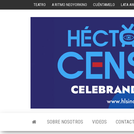
Skip
TEATRO
A RITMO NEOYORKINO
CUÉNTAMELO
LATA A
to
the
content
SOBRE NOSOTROS
VIDEOS
CONTAC