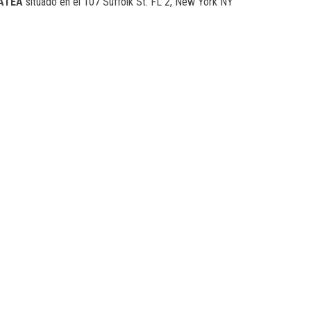
ATEA
situado en el 107 Suffolk St. FL 2, New York NY