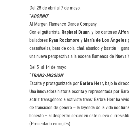
Del 28 de abril al 7 de mayo:
“
ADORNO
”
Al Margen Flamenco Dance Company
Con el guitarrista,
Raphael Brunn
, y los cantores
Alfon
bailadores
Ryan Rockmore
y
María de Los Ángeles
castañuelas, bata de cola, chal, abanico y bastón – ga
una nueva perspectiva a la escena flamenca de Nueva Y
Del 5 al 14 de mayo
“
TRANS-MISSION
”
Escrita y protagonizada por
Barbra Herr
, bajo la dire
Una innovadora historia escrita y representada por Bar
actriz transgénero a activista trans: Barbra Herr ha vi
de transición de género – la leyenda de la vida noctur
honesto – al despertar sexual en este nuevo e irresist
(Presentado en inglés)