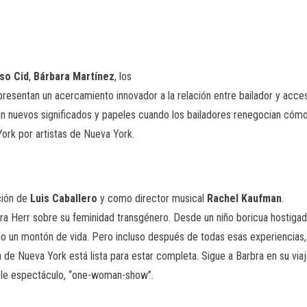
so Cid
,
Bárbara Martínez
, los
presentan un acercamiento innovador a la relación entre bailador y acces
nan nuevos significados y papeles cuando los bailadores renegocian cómo
ork por artistas de Nueva York.
cción de
Luis Caballero
y como director musical
Rachel Kaufman
.
bra Herr sobre su feminidad transgénero. Desde un niño boricua hostigad
vido un montón de vida. Pero incluso después de todas esas experiencias
na de Nueva York está lista para estar completa. Sigue a Barbra en su v
ible espectáculo, “one-woman-show”.