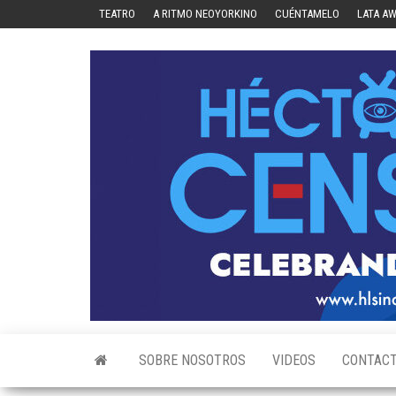
Skip
TEATRO
A RITMO NEOYORKINO
CUÉNTAMELO
LATA A
to
the
content
SOBRE NOSOTROS
VIDEOS
CONTAC