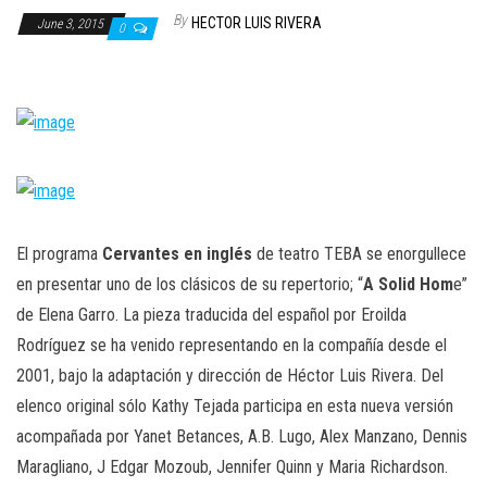
n
By
HECTOR LUIS RIVERA
June 3, 2015
0
El programa
Cervantes en inglés
de teatro TEBA se enorgullece
en presentar uno de los clásicos de su repertorio; “
A Solid Hom
e”
de Elena Garro. La pieza traducida del español por Eroilda
Rodríguez se ha venido representando en la compañía desde el
2001, bajo la adaptación y dirección de Héctor Luis Rivera. Del
elenco original sólo Kathy Tejada participa en esta nueva versión
acompañada por Yanet Betances, A.B. Lugo, Alex Manzano, Dennis
Maragliano, J Edgar Mozoub, Jennifer Quinn y Maria Richardson.