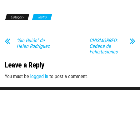
Category
Teatro
“Sin Guión” de
CHISMORREO:
Helen Rodríguez
Cadena de
Felicitaciones
Leave a Reply
You must be
logged in
to post a comment.
Proudly powered by
WordPress
|
Theme:
Envo Magazine