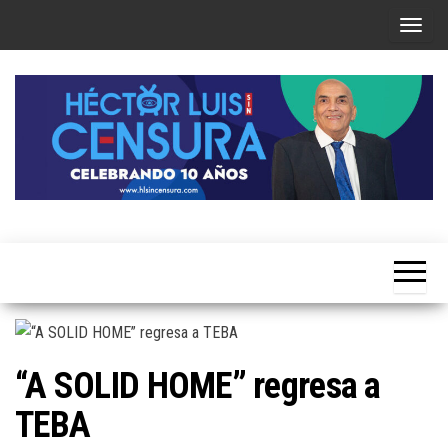
Skip
T
to
o
the
g
content
g
l
e
n
a
Héctor
v
Luis Sin
i
Censura
g
a
t
“A SOLID HOME” regresa a
i
TEBA
o