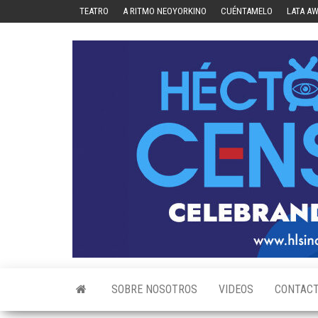
Skip
TEATRO
A RITMO NEOYORKINO
CUÉNTAMELO
LATA A
to
the
content
SOBRE NOSOTROS
VIDEOS
CONTAC