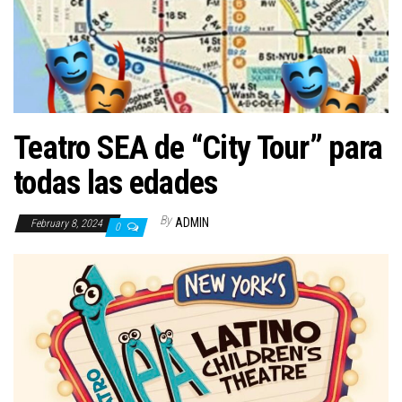
n
Teatro SEA de “City Tour” para
todas las edades
By
ADMIN
February 8, 2024
0