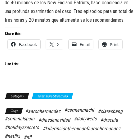
de 40 millones de los New England Patriots, hace conciencia en
una profunda examination del caso. Tres episodios para un total de
tres horas y 20 minutos que altamente se los recomendamos.
Share this:
Facebook
X
Email
Print
Like this:
Category
Television/Streaming
#carmenmachi
#aaronhernandez
#claresbang
Tags
#criminalspain
#dollywells
#diasdenavidad
#dracula
#holidayssecrets
#killerinsidethemindofaaronhernandez
#netflix
#nfl