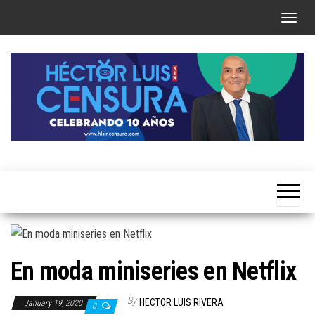
Skip
T
to
o
the
g
content
g
l
e
n
a
Héctor
v
Luis Sin
i
Censura
g
a
t
En moda miniseries en Netflix
i
o
By
HECTOR LUIS RIVERA
January 19, 2020
0