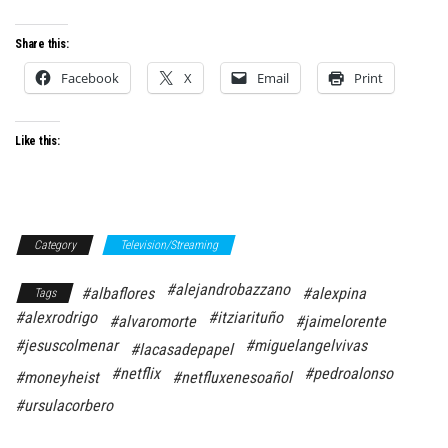
Share this:
Facebook
X
Email
Print
Like this:
Category
Television/Streaming
#alejandrobazzano
#albaflores
#alexpina
Tags
#alexrodrigo
#itziarituño
#alvaromorte
#jaimelorente
#jesuscolmenar
#miguelangelvivas
#lacasadepapel
#netflix
#pedroalonso
#moneyheist
#netfluxenesoañol
#ursulacorbero