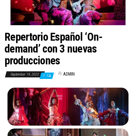
n
Repertorio Español ‘On-
demand’ con 3 nuevas
producciones
By
ADMIN
September 19, 2023
0