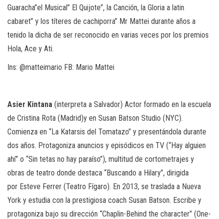
Guaracha”el Musical” El Quijote”, la Canción, la Gloria a latin
cabaret” y los títeres de cachiporra” Mr Mattei durante años a
tenido la dicha de ser reconocido en varias veces por los premios
Hola, Ace y Ati.
Ins
: @matteimario
FB
: Mario Mattei
Asier Kintana
(interpreta a Salvador)
Actor formado en la escuela
de Cristina Rota (Madrid)y en Susan Batson Studio (NYC).
Comienza en “
La Katarsis del Tomatazo
” y presentándola durante
dos años. Protagoniza anuncios y episódicos en TV (
“
Hay alguien
ahí” o “Sin tetas no hay paraíso”),
multitud de cortometrajes y
obras de teatro donde destaca
“
Buscando a Hilary”
,
dirigida
por
Esteve Ferrer (Teatro Fígaro). En 2013, se traslada a Nueva
York y estudia con la prestigiosa coach Susan Batson. Escribe y
protagoniza bajo su dirección “Chaplin-Behind the character
”
(One-