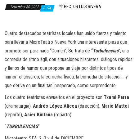
n
By
HECTOR LUIS RIVERA
November 30, 2022
0
Cuatro destacados teatristas locales han unido fuerza y talento
para llevar a MicroTeatro Nueva York una interesante pieza que
promete ser para nada “Común”. Se trata de “
Turbulencias
”, una
comedia de ritmo ágil, con situaciones hilarantes, diálogos rápidos
y llenos de humor que propone un viaje por distintos tipos de
humor: el absurdo, la comedia física, la comedia de situación… y
que deriva en un final tan inesperado, como sorprendente.
Los cuatro teatristas envueltos en el proyecto son
Txemi Parra
(dramaturgia),
Andrés López Alicea
(dirección),
Mario Mattei
(reparto),
Asier Kintana
(reparto).
“
TURBULENCIAS
”
Microteatro SEA. 2, 3 y 4 de DICIEMBRE.