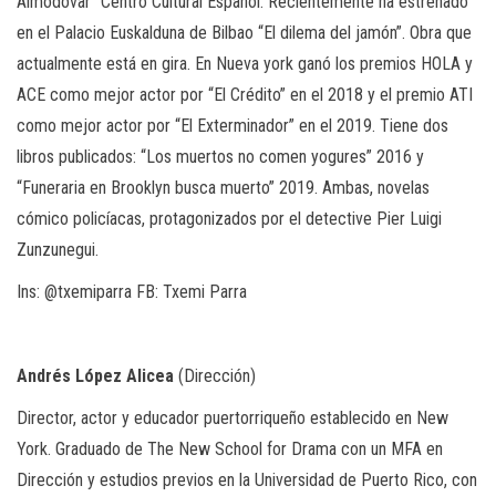
Almodóvar” Centro Cultural Español. Recientemente ha estrenado
en el Palacio Euskalduna de Bilbao “El dilema del jamón”. Obra que
actualmente está en gira. En Nueva york ganó los premios HOLA y
ACE como mejor actor por “El Crédito” en el 2018 y el premio ATI
como mejor actor por “El Exterminador” en el 2019. Tiene dos
libros publicados: “Los muertos no comen yogures” 2016 y
“Funeraria en Brooklyn busca muerto” 2019. Ambas, novelas
cómico policíacas, protagonizados por el detective Pier Luigi
Zunzunegui.
Ins
: @txemiparra
FB
: Txemi Parra
Andrés López Alicea
(Dirección)
Director, actor y educador puertorriqueño establecido en New
York. Graduado de The New School for Drama con un MFA en
Dirección y estudios previos en la Universidad de Puerto Rico, con