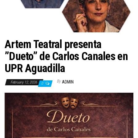
n
Artem Teatral presenta
”Dueto” de Carlos Canales en
UPR Aguadilla
By
ADMIN
February 12, 2026
0