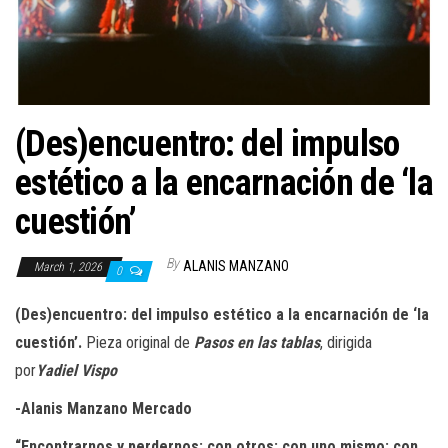
n
(Des)encuentro: del impulso
estético a la encarnación de ‘la
cuestión’
By
ALANIS MANZANO
March 1, 2026
0
(Des)encuentro: del impulso estético a la encarnación de ‘la
cuestión’.
Pieza original de
Pasos en las tablas
, dirigida
por
Yadiel Vispo
-Alanis Manzano Mercado
“Encontrarnos y perdernos; con otros; con uno mismo; con