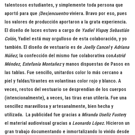
talentosos estudiantes, y simplemente toda persona que
aportó para que
(Des)encuentro
viviera. Bravo por eso, pues
los valores de producción aportaron a la grata experiencia.
El diseño de luces estuvo a cargo de
Yadiel Vispo
y
Sebastián
Colón
, Yadiel está muy orgulloso de esta colaboración, y yo
también. El diseño de vestuario es de
Joelly Cancel
y
Adriana
Núñez
; la confección del mismo fue colaborativa con
Astrid
Méndez, Estefanía Montañez
y manos dispuestas de Pasos en
las tablas. Fue sencillo, unitardos color lo más cercano a
piel y faldas/tirantes en volantinas color rojo y blanco. A
veces, restos del vestuario se desprendían de los cuerpos
(intencionalmente), a veces, las tiras eran utilería. Fue una
sencillez maravillosa y artesanalmente, bien hecha y
utilizada. La publicidad fue gracias a
Miranda Useliz
Fuster
y
el material audiovisual gracias a
Leonardo López
. Hicieron un
gran trabajo documentando e inmortalizando lo vivido desde