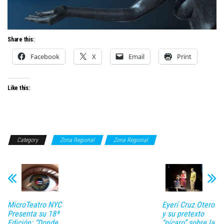
Share this:
Facebook
X
Email
Print
Like this:
Category
Zona Regional
Zona Regional
MicroTeatro NYC
Eyerí Cruz Otero
Presenta su 18ª
y su pretexto
Edición: “Donde
“pícaro” sobre la