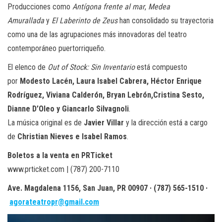
Producciones como
Antígona frente al mar
,
Medea
Amurallada
y
El Laberinto de Zeus
han consolidado su trayectoria
como una de las agrupaciones más innovadoras del teatro
contemporáneo puertorriqueño.
El elenco de
Out of Stock: Sin Inventario
está compuesto
por
Modesto Lacén, Laura Isabel Cabrera, Héctor Enrique
Rodríguez, Viviana Calderón, Bryan Lebrón,Cristina Sesto,
Dianne D’Oleo y Giancarlo Silvagnoli
.
La música original es de
Javier Villar
y la dirección está a cargo
de
Christian Nieves e Isabel Ramos
.
Boletos a la venta en PRTicket
www.prticket.com | (787) 200-7110
Ave. Magdalena 1156, San Juan, PR 00907 · (787) 565-1510 ·
agorateatropr@gmail.com