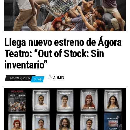
n
Llega nuevo estreno de Ágora
Teatro: “Out of Stock: Sin
inventario”
By
ADMIN
March 2, 2026
0