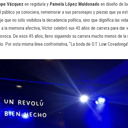
ppe Vázquez
en regiduría y
Pamela López Maldonado
en diseño de lu
l público ya conociera, rememorar a sus personajes y piezas que ya es
que no sólo visibiliza la decadencia política, sino que dignifica las vid
s y a la memoria afectiva, Victor celebró sus 45 años de carrera para da
provoca. De esos 45 años, llevo siguiendo su carrera mucho menos de la 
eño. Por esta misma línea confrontativa, “La boda de O.T. Low Covadong
.