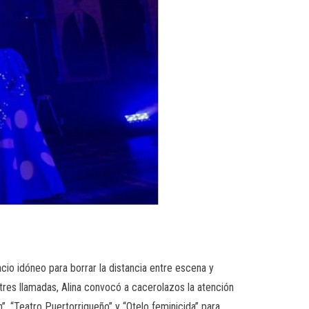
cio idóneo para borrar la distancia entre escena y
 tres llamadas, Alina convocó a cacerolazos la atención
n”, “Teatro Puertorriqueño” y “Otelo feminicida” para