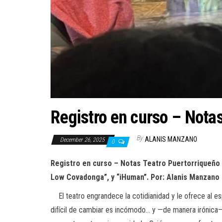
Registro en curso – Nota
By
ALANIS MANZANO
December 26, 2025
0
Registro en curso – Notas Teatro Puertorriqueño
Low Covadonga”,
y “iHuman”.
Por: Alanis Manzan
El teatro engrandece la cotidianidad y le ofrece al es
difícil de cambiar es incómodo… y —de manera irónica—