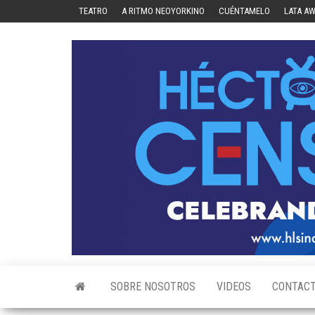
Skip
TEATRO
A RITMO NEOYORKINO
CUÉNTAMELO
LATA A
to
the
content
SOBRE NOSOTROS
VIDEOS
CONTAC