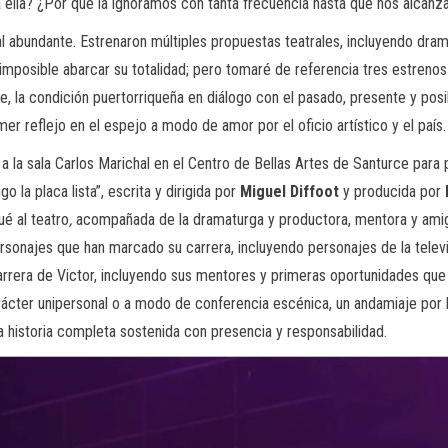
 ella? ¿Por qué la ignoramos con tanta frecuencia hasta que nos alcan
l abundante. Estrenaron múltiples propuestas teatrales, incluyendo dra
imposible abarcar su totalidad; pero tomaré de referencia tres estreno
, la condición puertorriqueña en diálogo con el pasado, presente y posibl
mer reflejo en el espejo a modo de amor por el oficio artístico y el país.
 a la sala Carlos Marichal en el Centro de Bellas Artes de Santurce par
 la placa lista”, escrita y dirigida por
Miguel Diffoot
y producida por
é al teatro
,
acompañada de la dramaturga y productora, mentora y ami
personajes que han marcado su carrera, incluyendo personajes de la tele
ra de Victor, incluyendo sus mentores y primeras oportunidades que fo
ácter unipersonal o a modo de conferencia escénica, un andamiaje por la
na historia completa sostenida con presencia y responsabilidad.