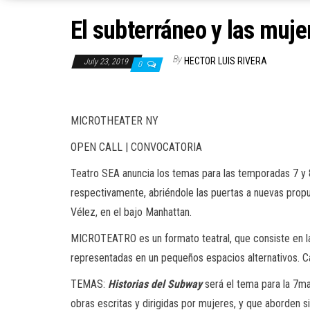
El subterráneo y las muj
By
HECTOR LUIS RIVERA
July 23, 2019
0
MICROTHEATER NY
OPEN CALL | CONVOCATORIA
Teatro SEA
anuncia los temas para las temporadas 7 y
respectivamente, abriéndole las puertas a nuevas propu
Vélez, en el bajo Manhattan.
MICROTEATRO e
s un formato teatral, que consiste e
representadas en un pequeños espacios alternativos. Ca
TEMAS:
Historias del Subway
será
el tema para la 7ma
obras escritas y dirigidas por mujeres, y que aborden
s