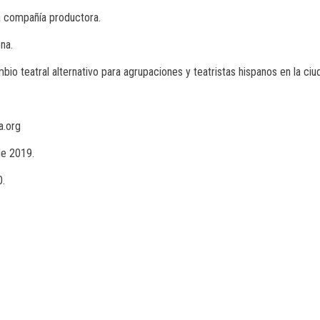
la compañía productora.
na.
io teatral alternativo para agrupaciones y teatristas hispanos en la ci
a.org
de 2019.
0.