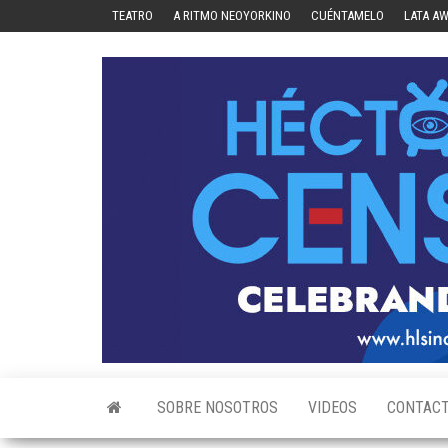
Skip
TEATRO
A RITMO NEOYORKINO
CUÉNTAMELO
LATA A
to
the
content
SOBRE NOSOTROS
VIDEOS
CONTAC