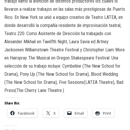
trabajo llamó la atención de distintos productores los cuales lo
llevaron a realizar trabajos en las salas más prestigiosas de Puerto
Rico. En New York se unió a equipo creativo de Teatro LATEA, en
donde desarrolló la compañía residente de improvisación teatral,
Teatro 220. Como Asistente de Dirección ha trabajado con
Alexander Mikhail en
Twelfth Night,
Laura Savia ed
Artney
Jackson
en Williamstown Theatre Festival y Christopher Liam More
en Hairspray The Musical en Oregon Shakespeare Festival. Una
selección de su trabajo incluye:
Cymbeline (
The New School for
Drama),
Pony Up (
The New School for Drama),
Blood Wedding
(The New School for Drama),
Five Sessions
(LATEA Theatre),
Bad
Press
(The Cherry Lane Theatre.)
Share this:
Facebook
X
Email
Print