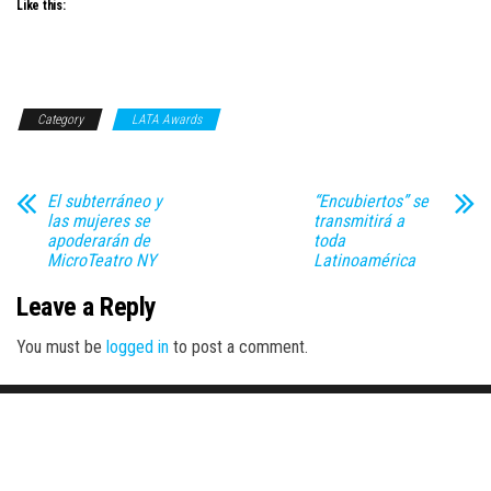
Like this:
Category
LATA Awards
El subterráneo y
“Encubiertos” se
las mujeres se
transmitirá a
apoderarán de
toda
MicroTeatro NY
Latinoamérica
Leave a Reply
You must be
logged in
to post a comment.
Proudly powered by
WordPress
|
Theme:
Envo Magazine