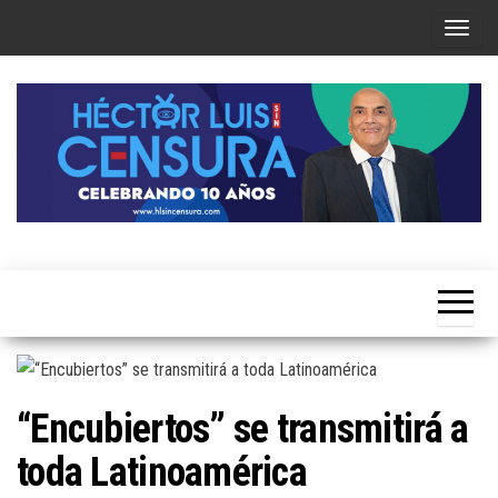
Skip
T
to
o
the
g
content
g
l
e
n
a
Héctor
v
Luis Sin
i
Censura
g
a
t
“Encubiertos” se transmitirá a
i
toda Latinoamérica
o