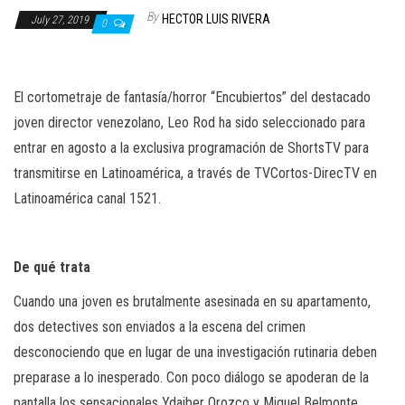
n
By
HECTOR LUIS RIVERA
July 27, 2019
0
El cortometraje de fantasía/horror “Encubiertos” del destacado
joven director venezolano, Leo Rod ha sido seleccionado para
entrar en agosto a la exclusiva programación de ShortsTV para
transmitirse en Latinoamérica, a través de TVCortos-DirecTV en
Latinoamérica canal 1521.
De qué trata
Cuando una joven es brutalmente asesinada en su apartamento,
dos detectives son enviados a la escena del crimen
desconociendo que en lugar de una investigación rutinaria deben
preparase a lo inesperado. Con poco diálogo se apoderan de la
pantalla los sensacionales Ydaiber Orozco y
Miguel Belmonte
,