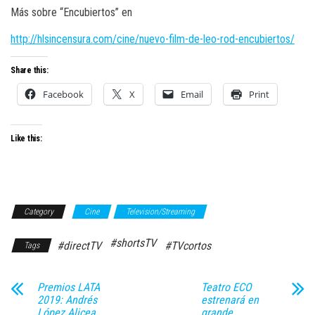
Más sobre “Encubiertos” en
http://hlsincensura.com/cine/nuevo-film-de-leo-rod-encubiertos/
Share this:
Facebook
X
Email
Print
Like this:
Category
Cine
Television/Streaming
#shortsTV
#directTV
#TVcortos
Tags
Premios LATA
Teatro ECO
2019: Andrés
estrenará en
López Alicea
grande