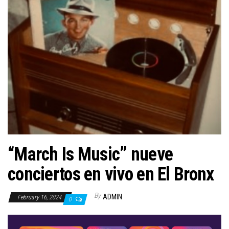
n
“March Is Music” nueve
conciertos en vivo en El Bronx
By
ADMIN
February 16, 2024
0