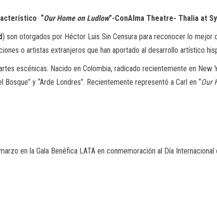
acterístico “
Our Home on Ludlow
”-ConAlma Theatre- Thalia at 
d
) son otorgados por Héctor Luis Sin Censura para reconocer lo mejor
ones o artistas extranjeros que han aportado al desarrollo artístico his
 artes escénicas. Nacido en Colombia, radicado recientemente en New Y
 el Bosque” y “Arde Londres”. Recientemente representó a Carl en “
Our 
marzo en la Gala Benéfica LATA en conmemoración al Día Internacional de