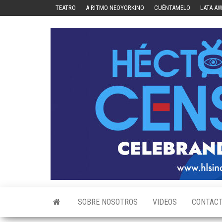
Skip
TEATRO
A RITMO NEOYORKINO
CUÉNTAMELO
LATA A
to
the
content
SOBRE NOSOTROS
VIDEOS
CONTAC