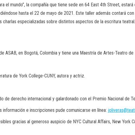
para el mundo”, la compañí
a que tiene sede en 64 East 4th Street, estará
diéndose hasta el 22 de mayo de 2021. Este taller además contará con l
s charlas especializadas sobre distintos aspectos de la escritura teatral
 de ASAB, en Bogotá
, Colombia y tiene una Maestría de Artes-Teatro d
teratura de York
College
-CUNY, autora y actriz.
do de derecho internacional
y galardonado con el Premio Nacional de Te
ás información
e inscripciones
pude comunicarse en línea
:
joliveras@teat
os
i
bles gracias al generoso auspicio de NYC Cultural
Affairs
, New York C