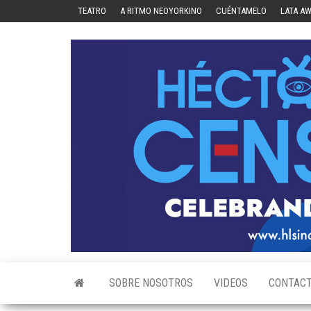
Skip
TEATRO
A RITMO NEOYORKINO
CUÉNTAMELO
LATA A
to
the
content
SOBRE NOSOTROS
VIDEOS
CONTAC