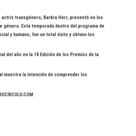
a
actri
z
transgénero
,
Barbra
Herr
, pr
esentó
en los
 de género. Esta temporada dentro del programa de
ocial y humano
, fue un total éxito y obtuvo los
al del año en la 18 Edición de los Premios de la
ual muestra la intención de comprender los
EATROCIRCULO.COM