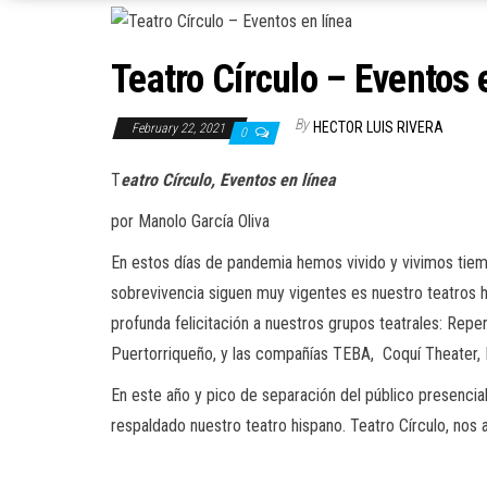
Teatro Círculo – Eventos 
By
HECTOR LUIS RIVERA
February 22, 2021
0
T
eatro Círculo, Eventos en línea
por Manolo García Oliva
En estos días
de pandemia hemos vivido y vivimos tiem
so
brevivencia
siguen muy vigentes es nuestro teatros 
profunda felicitación a
nuestro
s
grupo
s
teatrales:
Reper
Puertorriqueño
, y las compañías TEBA, Coquí
Theater
,
E
n e
ste año y pico de separación del público presenci
resp
aldado nuestro teatro hispano.
Teatro Círculo, nos 