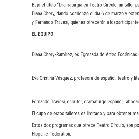
Bajo el título “Dramaturgia en Teatro Círculo: un taller 
Diana
Chery
, dando comienzo el día 6 de marzo y
exten
y Fernando
Travesí
, quienes ofrecerán a
los
participante
EL EQUIPO
Diana
Chery
-Ramírez, es Egresada de Artes Escénicas
Eva Cristina Vásquez, profesora de español, teatro y li
Fernando
Travesí
, escritor, dramaturgo español, aboga
El cupo
de estos talleres es limitado y para obtener m
Estos dos programas que ofrece Teatro Cí
r
culo, son p
Hispanic
Federation
.