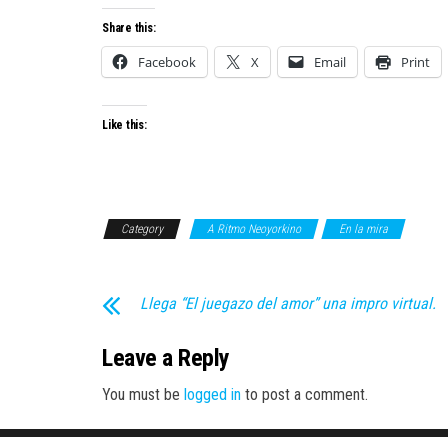
Share this:
Facebook
X
Email
Print
Like this:
Category
A Ritmo Neoyorkino
En la mira
Llega “El juegazo del amor” una impro virtual.
Leave a Reply
You must be
logged in
to post a comment.