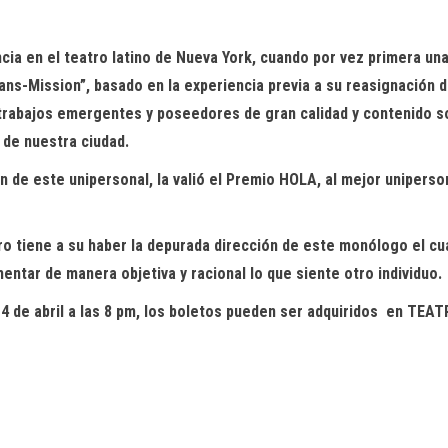
ia en el teatro latino de Nueva York
, cuando por vez primera un
ans-Mission
”, basado en la experiencia previa a su reasignación
a trabajos emergentes y poseedores de gran calidad y contenido s
o de nuestra ciudad
.
 de este unipersonal, la valió el Premio HOLA, al mejor uniperson
tro tiene a su haber la depurada dirección de este monólogo el c
entar de manera objetiva y racional lo que siente otro individuo.
l 4 de abril a las 8 pm, los boletos pueden ser adquiridos en T