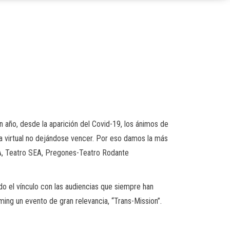
 año, de
sde
la aparición del Covid-19, los á
nimos de
 virtual no d
ejándose vencer. Por eso damos la
más
A, Teatro SEA, Pregones-Teatro Rodante
o el vínculo con las audiencias que siempre han
ming
un evento de gran relevancia, “
Trans-Mission
”.