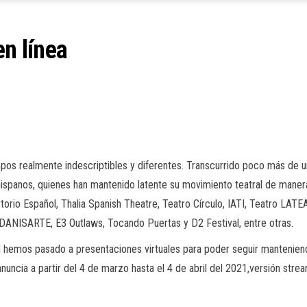
en línea
pos realmente indescriptibles
y diferentes. Transcurrido
poco más de un
hispanos, quienes
han mantenido latente su movimiento teatral de manera
torio Español,
Thalia
Spanish
Theatre,
Teatro Círculo,
IATI, Teatro LATE
 DANISART
E, E3
Outlaws
, Tocando Puertas y D2 Festival, entre otras.
al hemos pasado a presentaciones virtuales para poder seguir manteniend
anuncia
a partir del 4 de marzo hasta el 4 de abril del 2021,
versión
strea