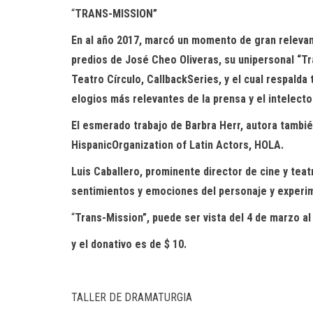
“
TRANS-MISSION”
En al año 2017, marcó un momento de gran relevanc
predios de José Cheo Oliveras, su unipersonal “
Tr
Teatro Círculo,
Callback
Series, y el cual respald
elogios más relevantes de la prensa y el intelect
El esmerado trabajo de
Barbra
Herr
,
autora también
Hispanic
Organization
of
Latin
Actors
, HOLA
.
Luis Caballero, prominente director de cine y tea
sentimi
entos y emociones del personaje
y experim
“
Trans-Mission
”,
puede ser vista del 4 de marzo a
y el donativo es de $ 10.
TALLER DE DRAMATURGIA