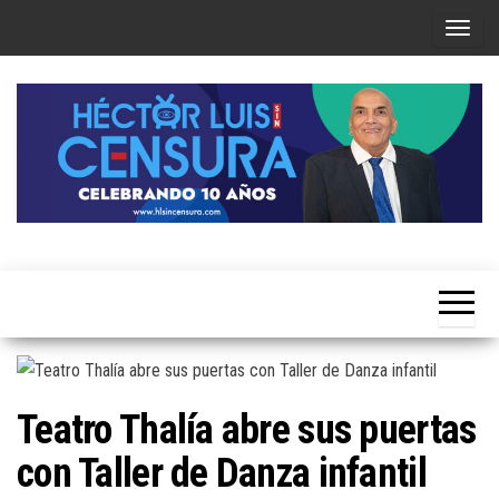
Skip
T
to
o
the
g
content
g
l
e
n
a
Héctor
v
Luis Sin
i
Censura
g
a
t
Teatro Thalía abre sus puertas
i
con Taller de Danza infantil
o