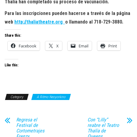
Thalia han completado su proceso de vacunación.
Para las inscripciones pueden hacerse a través de la página
web
http://thaliatheatre.org
o llamando al 718-729-3880.
Share this:
Facebook
X
Email
Print
Like this:
Category
A Ritmo Neoyorkino
Regresa el
Con “Lilly”
Festival de
reabre el Teatro
Cortometrajes
Thalía de
Frenzy
Queens