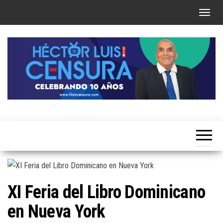
Skip
T
to
o
the
g
content
g
l
e
n
a
Héctor
v
Luis Sin
i
Censura
g
a
t
XI Feria del Libro Dominicano
i
en Nueva York
o