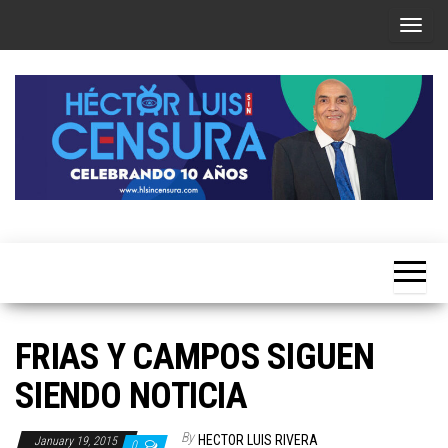
Skip
T
to
o
the
g
content
g
l
e
n
a
Héctor
v
Luis Sin
i
Censura
g
a
FRIAS Y CAMPOS SIGUEN
t
SIENDO NOTICIA
i
o
By
HECTOR LUIS RIVERA
January 19, 2015
0