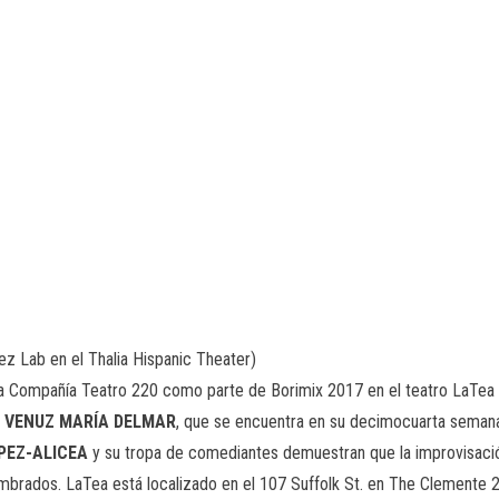
z Lab en el Thalia Hispanic Theater)
r la Compañía Teatro 220 como parte de Borimix 2017 en el teatro LaTea
l
VENUZ MARÍA DELMAR
, que se encuentra en su decimocuarta semana
PEZ-ALICEA
y su tropa de comediantes demuestran que la improvisación
mbrados. LaTea está localizado en el 107 Suffolk St. en The Clemente 