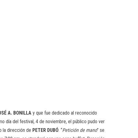
OSÉ A. BONILLA
y que fue dedicado al reconocido
mo día del festival, 4 de noviembre, el público pudo ver
o la dirección de
PETER DUBÓ
. “
Petición de mano
” se