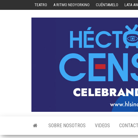
Skip
TEATRO
A RITMO NEOYORKINO
CUÉNTAMELO
LATA A
to
the
content
SOBRE NOSOTROS
VIDEOS
CONTAC