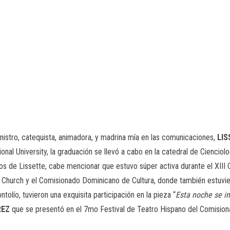
inistro, catequista, animadora, y madrina mía en las comunicaciones,
LI
onal University, la graduación se llevó a cabo en la catedral de Cienciol
ibimos de Lissette, cabe mencionar que estuvo súper activa durante el
y Church y el Comisionado Dominicano de Cultura, donde también estuvi
ntolío, tuvieron una exquisita participación en la pieza “
Esta noche se i
REZ
que se presentó en el 7mo Festival de Teatro Hispano del Comisio