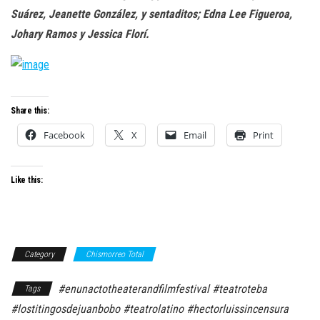
Suárez, Jeanette González, y sentaditos; Edna Lee Figueroa,
Johary Ramos y Jessica Florí.
Share this:
Facebook
X
Email
Print
Like this:
Category
Chismorreo Total
#enunactotheaterandfilmfestival #teatroteba
Tags
#lostitingosdejuanbobo #teatrolatino #hectorluissincensura