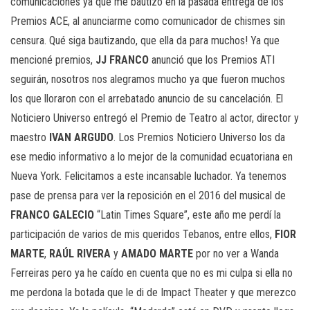
comunicaciones ya que me bautizó en la pasada entrega de los
Premios ACE, al anunciarme como comunicador de chismes sin
censura. Qué siga bautizando, que ella da para muchos! Ya que
mencioné premios,
JJ
FRANCO
anunció que los Premios ATI
seguirán, nosotros nos alegramos mucho ya que fueron muchos
los que lloraron con el arrebatado anuncio de su cancelación. El
Noticiero Universo entregó el Premio de Teatro al actor, director y
maestro
IVAN
ARGUDO
. Los Premios Noticiero Universo los da
ese medio informativo a lo mejor de la comunidad ecuatoriana en
Nueva York. Felicitamos a este incansable luchador. Ya tenemos
pase de prensa para ver la reposición en el 2016 del musical de
FRANCO
GALECIO
“Latin Times Square”, este año me perdí la
participación de varios de mis queridos Tebanos, entre ellos,
FIOR
MARTE
,
RAÚL
RIVERA
y
AMADO
MARTE
por no ver a Wanda
Ferreiras pero ya he caído en cuenta que no es mi culpa si ella no
me perdona la botada que le di de Impact Theater y que merezco