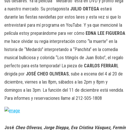
sus desaires. Ya la película “Medardo” está en DVD y pronto llega
a nuestro mercado. Su protagonista
JULIO
ORTEGA
estará
durante las fiestas navideñas por estos lares y esta vez si que lo
entrevistaré para mí programa en YouTube. Y ya que mencioné la
película estoy preparándome para ver cómo
EDNA
LEE
FIGUEROA
me hace olvidar su regia interpretación como “la muerte” en la
historia de “Medardo” interpretando a “Panchita” en la comedia
musical bulliciosa y colorida “Los titingós de Juan Bobo”, el regalo
perfecto para esta temporada! La pieza de
CARLOS
FERRARI
,
dirigida por
JOSÉ
CHEO
OLIVERAS
, sube a escena del 4 al 20 de
diciembre, viernes a las 8pm, sábados a las 2pm y 8pm y
domingos a las 3pm. La función del 11 de diciembre está vendida.
Para informes y reservaciones llame al 212-505-1808
José
Cheo
Oliveras
,
Jorge Dieppa, Eva Cristina Vásquez, Fermín