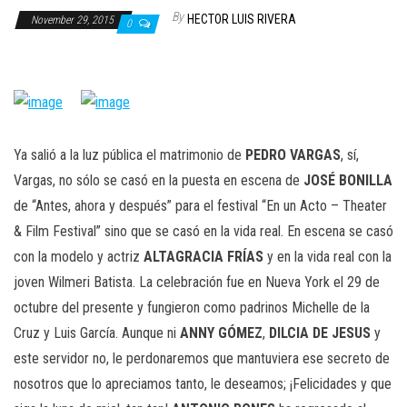
n
By
HECTOR LUIS RIVERA
November 29, 2015
0
Ya salió a la luz pública el matrimonio de
PEDRO
VARGAS
, sí,
Vargas, no sólo se casó en la puesta en escena de
JOSÉ
BONILLA
de “Antes, ahora y después” para el festival “En un Acto – Theater
& Film Festival” sino que se casó en la vida real. En escena se casó
con la modelo y actriz
ALTAGRACIA
FRÍAS
y en la vida real con la
joven Wilmeri Batista. La celebración fue en Nueva York el 29 de
octubre del presente y fungieron como padrinos Michelle de la
Cruz y Luis García. Aunque ni
ANNY
GÓMEZ
,
DILCIA DE JESUS
y
este servidor no, le perdonaremos que mantuviera ese secreto de
nosotros que lo apreciamos tanto, le deseamos; ¡Felicidades y que