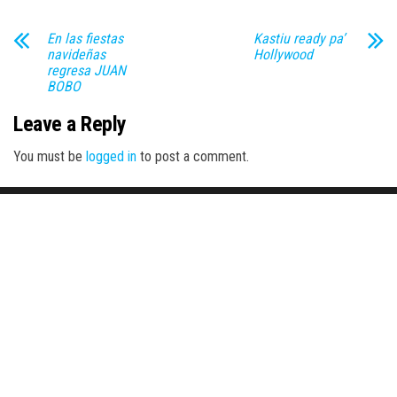
En las fiestas
Kastiu ready pa’
navideñas
Hollywood
regresa JUAN
BOBO
Leave a Reply
You must be
logged in
to post a comment.
Proudly powered by
WordPress
|
Theme:
Envo Magazine