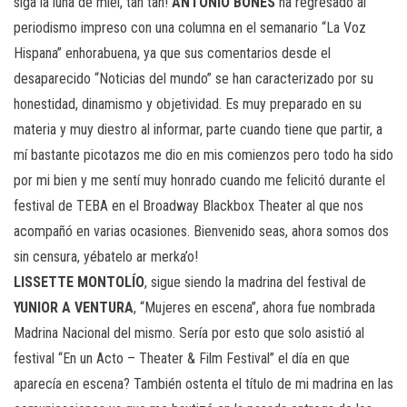
siga la luna de miel, tan tan!
ANTONIO
BONES
ha regresado al
periodismo impreso con una columna en el semanario “La Voz
Hispana” enhorabuena, ya que sus comentarios desde el
desaparecido “Noticias del mundo” se han caracterizado por su
honestidad, dinamismo y objetividad. Es muy preparado en su
materia y muy diestro al informar, parte cuando tiene que partir, a
mí bastante picotazos me dio en mis comienzos pero todo ha sido
por mi bien y me sentí muy honrado cuando me felicitó durante el
festival de TEBA en el Broadway Blackbox Theater al que nos
acompañó en varias ocasiones. Bienvenido seas, ahora somos dos
sin censura, yébatelo ar merka’o!
LISSETTE MONTOLÍO
, sigue siendo la madrina del festival de
YUNIOR A VENTURA
, “Mujeres en escena”, ahora fue nombrada
Madrina Nacional del mismo. Sería por esto que solo asistió al
festival “En un Acto – Theater & Film Festival” el día en que
aparecía en escena? También ostenta el título de mi madrina en las