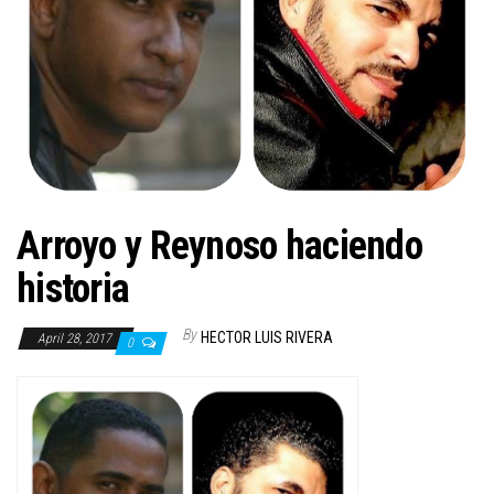
n
Arroyo y Reynoso haciendo
historia
By
HECTOR LUIS RIVERA
April 28, 2017
0