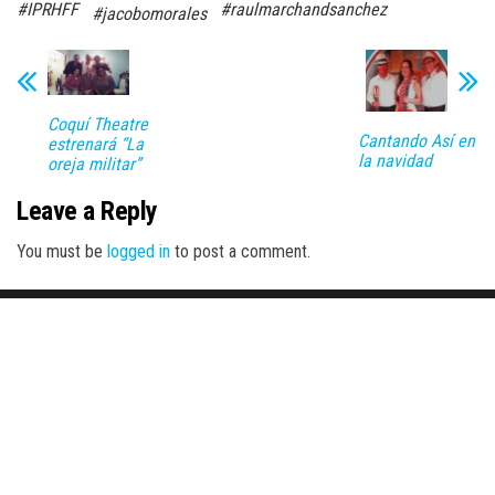
#IPRHFF
#raulmarchandsanchez
#jacobomorales
Coquí Theatre
Cantando Así en
estrenará “La
la navidad
oreja militar”
Leave a Reply
You must be
logged in
to post a comment.
Proudly powered by
WordPress
|
Theme:
Envo Magazine