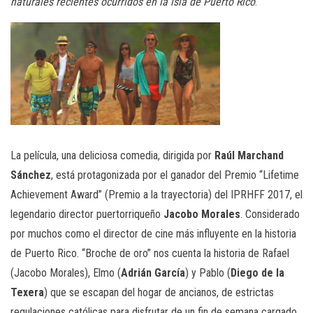
naturales recientes ocurridos en la isla de Puerto Rico
.”
La película, una deliciosa comedia, dirigida por
Raúl Marchand
Sánchez
, está protagonizada por el ganador del Premio “Lifetime
Achievement Award” (Premio a la trayectoria) del IPRHFF 2017, el
legendario director puertorriqueño
Jacobo Morales
. Considerado
por muchos como el director de cine más influyente en la historia
de Puerto Rico. “Broche de oro” nos cuenta la historia de Rafael
(Jacobo Morales), Elmo (
Adrián García
) y Pablo (
Diego de la
Texera
) que se escapan del hogar de ancianos, de estrictas
regulaciones católicas para disfrutar de un fin de semana cargado