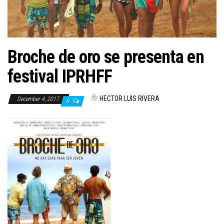
n
Broche de oro se presenta en
festival IPRHFF
By
HECTOR LUIS RIVERA
December 4, 2017
0