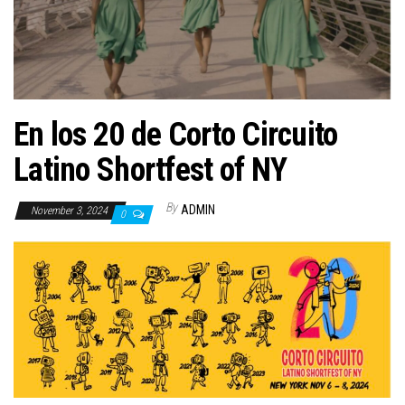
n
En los 20 de Corto Circuito
Latino Shortfest of NY
By
ADMIN
November 3, 2024
0