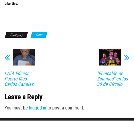
Like this:
Category
Cine
LATA Edición
“El alcalde de
Puerto Rico:
Zalamea” en los
Carlos Canales
30 de Círculo
Leave a Reply
You must be
logged in
to post a comment.
Proudly powered by
WordPress
|
Theme:
Envo Magazine