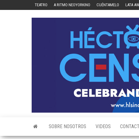
Skip
TEATRO
A RITMO NEOYORKINO
CUÉNTAMELO
LATA A
to
the
content
SOBRE NOSOTROS
VIDEOS
CONTAC