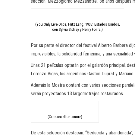
sección ‘Mezzogiorno Mezzanotte’. 38 años después me l
(You Only Live Once, Fritz Lang, 1937, Estados Unidos,
con Sylvia Sidney y Henry Fonfa.)
Por su parte el director del festival Alberto Barbera di
imprevisibles, la solidaridad femenina, y una sexualidad v
Unas 21 películas optarán por el galardón principal, des
Lorenzo Vigas, los argentinos Gastón Duprat y Mariano 
Además la Mostra contará con varias secciones paralel
serán proyectados 13 largometrajes restaurados.
(Cronaca di un amore)
De esta selección destacan: “Seducida y abandonada”, 19