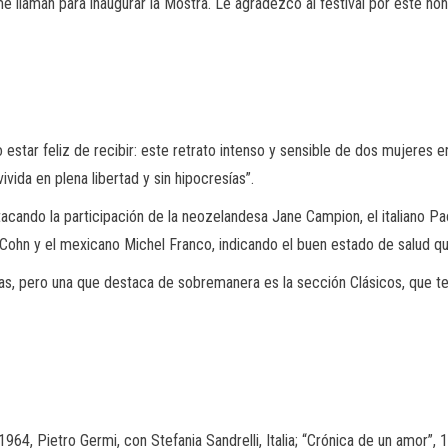
laman para inaugurar la Mostra. Le agradezco al festival por este honor
jo estar feliz de recibir: este retrato intenso y sensible de dos mujeres
ivida en plena libertad y sin hipocresías”.
tacando la participación de la neozelandesa Jane Campion, el italiano Pao
Cohn y el mexicano Michel Franco, indicando el buen estado de salud qu
as, pero una que destaca de sobremanera es la sección Clásicos, que 
64, Pietro Germi, con Stefania Sandrelli, Italia; “Crónica de un amor”,