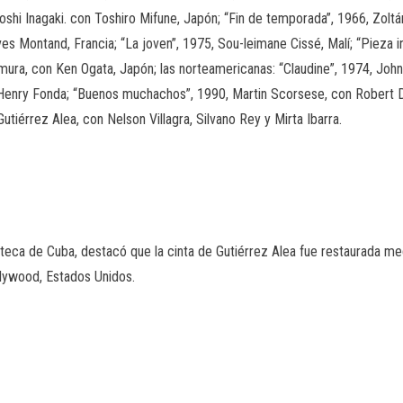
iroshi Inagaki. con Toshiro Mifune, Japón; “Fin de temporada”, 1966, Zoltán
ves Montand, Francia; “La joven”, 1975, Sou-leimane Cissé, Malí; “Pieza 
mura, con Ken Ogata, Japón; las norteamericanas: “Claudine”, 1974, John
y Henry Fonda; “Buenos muchachos”, 1990, Martin Scorsese, con Robert D
tiérrez Alea, con Nelson Villagra, Silvano Rey y Mirta Ibarra.
mateca de Cuba, destacó que la cinta de Gutiérrez Alea fue restaurada med
lywood, Estados Unidos.