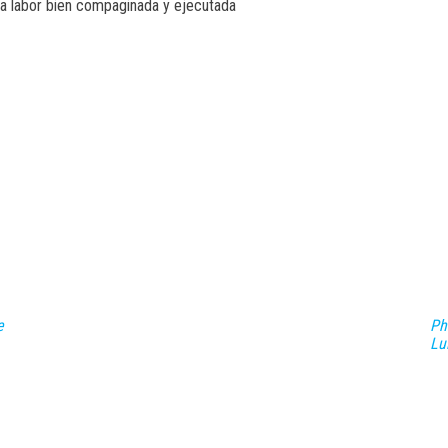
una labor bien compaginada y ejecutada
e
Ph
Lu