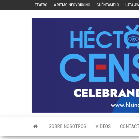
Skip
TEATRO
A RITMO NEOYORKINO
CUÉNTAMELO
LATA A
to
the
content
SOBRE NOSOTROS
VIDEOS
CONTAC