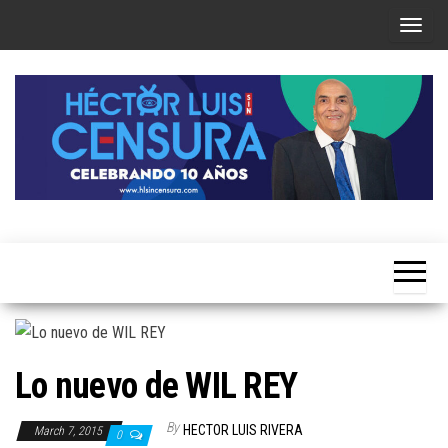
Skip
T
to
o
the
g
content
g
l
e
n
a
Héctor
v
Luis Sin
i
Censura
g
a
t
Lo nuevo de WIL REY
i
o
By
HECTOR LUIS RIVERA
March 7, 2015
0