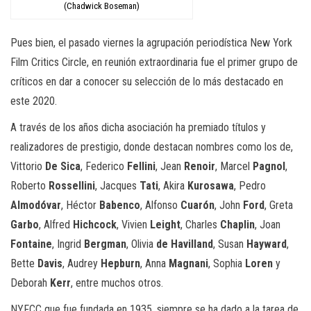
(Chadwick Boseman)
Pues bien, el pasado viernes la agrupación periodística New York
Film
Critics
Circle
,
en reunión extraordinaria
fue el primer grupo de
críticos
en dar
a conocer su selección de lo más destacado en
este 2020.
A través de los años dicha asociación ha premiado títulos y
realizadores de prestigio
, donde destacan
nombres como los de
,
Vittorio
D
e
Sica
, Federico
Fellini
,
Jean
Renoir
, Marcel
Pagnol
,
Roberto
Rossellini
, Jacques
Tati
,
Akira
Kurosawa
, Pedro
Almodóvar
, Héctor
Babenco
, Alfonso
Cuarón
, John
Ford
,
Greta
Garbo
, Alfred
Hichcock
,
Vivien
Leight
, Charles
Chaplin
, Joan
Fontaine
, Ingrid
Bergman
, Olivia
de
Havilland
,
Susan
Hayward
,
Bette
Davis
, Audrey
Hepburn
, Anna
Magnani
,
Sophia
Loren
y
Deborah
Kerr
, entre muchos otro
s.
NYFC
C que fue fundada en 1935,
siempre se ha dado a la tarea de