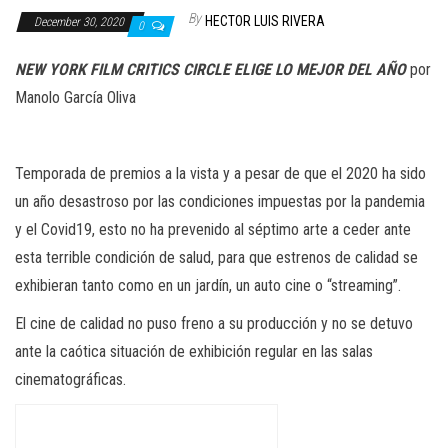
n
By
HECTOR LUIS RIVERA
December 30, 2020
0
NEW YORK FILM
CRITICS CIRCLE
ELIGE LO
MEJOR DEL AÑO
por
Manolo García Oliva
Temporada de premios a la vista y a pesar de que el 2020 ha sido
un año desastroso por la
s
condiciones impuestas por la pandemia
y el Covid
19, esto no ha prevenido al séptimo arte a ceder
ante
esta terrible condición de salud, para que estrenos de calidad se
exhibieran tanto como en un jardín, un auto cine o “
streaming
”.
El cine de calidad no puso
freno
a su producción
y no se detuvo
ante la caó
tica situación
de
exhibición r
egular en las salas
cinematográ
ficas
.