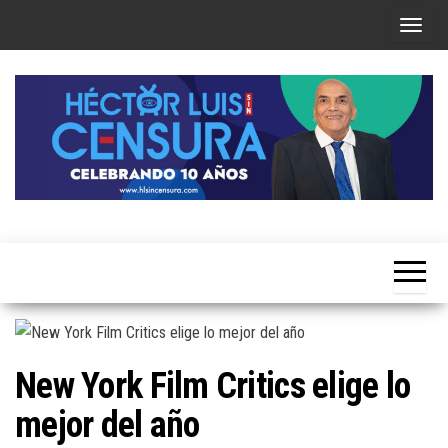
Skip
T
to
o
the
g
content
g
l
e
n
a
Héctor
v
Luis Sin
i
Censura
g
a
t
New York Film Critics elige lo
i
mejor del año
o