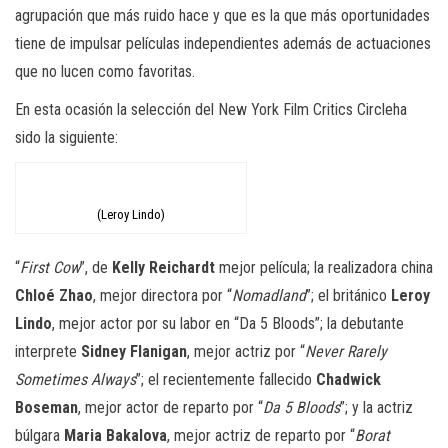
agrupación que más ruido hace y que es la que m
ás oportunidades
tiene de impulsar películas independientes además de actuaciones
que no lucen como favoritas.
En esta ocasión la selección del New York Film
Critics
Circle
ha
sido la siguiente:
(Leroy Lindo)
“
First
Cow
”, de
Kelly
Reichardt
mejor película; la realizadora china
Chloé
Zhao
, mejor directora por “
Nomadland
”
; el
británico
Leroy
Lindo
,
mejor actor por su labor en “Da 5
Bloods
”; la debutante
interprete
Sidney
Flanigan
, mejor actriz por “
Never
Rarely
Sometimes
Always
”; el recientemente fallecido
Chadwick
Boseman
, mejor actor de reparto por “
Da 5
Bloods
”; y la actriz
búlgara
Maria
Bakalova
, mejor actriz de reparto por “
Borat