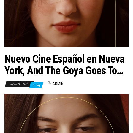
n
Nuevo Cine Español en Nueva
York, And The Goya Goes To…
By
ADMIN
April 8, 2026
0