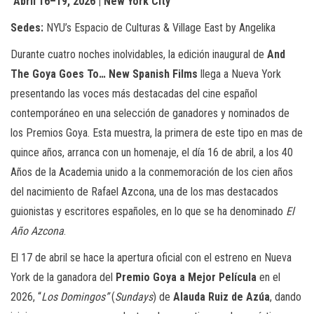
Abril 16–19, 2026 | New York City
Sedes:
NYU’s Espacio de Culturas & Village East by Angelika
Durante cuatro noches inolvidables, la edición inaugural de
And
The Goya Goes To… New Spanish Films
llega a Nueva York
presentando las voces más destacadas del cine español
contemporáneo en una selección de ganadores y nominados de
los Premios Goya. Esta muestra, la primera de este tipo en mas de
quince años, arranca con un homenaje, el día 16 de abril, a los 40
Años de la Academia unido a la conmemoración de los cien años
del nacimiento de Rafael Azcona, una de los mas destacados
guionistas y escritores españoles, en lo que se ha denominado
El
Año Azcona
.
El 17 de abril se hace la apertura oficial con el estreno en Nueva
York de la ganadora del
Premio Goya a Mejor Película
en el
2026, “
Los Domingos”
(
Sundays
) de
Alauda Ruiz de Azúa
, dando