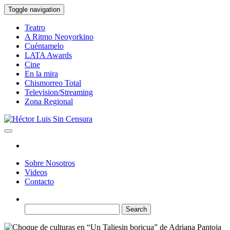
Skip
Toggle navigation
to
the
Teatro
content
A Ritmo Neoyorkino
Cuéntamelo
LATA Awards
Cine
En la mira
Chismorreo Total
Television/Streaming
Zona Regional
Héctor Luis Sin Censura
Sobre Nosotros
Videos
Contacto
Search
for: