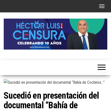
Skip
T
to
o
the
g
content
g
l
e
n
a
Héctor
v
Luis Sin
i
Censura
g
a
t
Sucedió en presentación del
i
documental “Bahía de
o