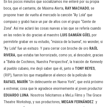
En los pocos minutos que socializamos me enteré por su propia
boca, que el cantante, de Máxima Alerta,
RAY MACHADO
, se
propone traer de vuelta al mercado la canción “Ay Lola” que
compuso y grabó hace un par de años con el grupo “Gente de
Zona”. Así me aclaró las cosas nuevas a las que se refería cuando
en las redes le dio gracias al maestro
LUIS DAMIÁN GÜEL
por
permitirle grabar en su estudio, “música de la buena”, no wonder, si
“Ay Lola” fue un exitazo. Y para cerrar con broche de oro
RAÚL
RIVERA
, que estaba tan horrorizado, como yo, al descubrir, gracias
a “Bahía de Cochinos, Nuestra Perspectiva”, la traición de Kennedy
al pueblo cubano, me dejó saber que él, junto a
TONY REYES
,
(RIP), fueron los que maquillaron al elenco de la película de
RAFAEL MARÍN
“Un delincuente en Nueva York”, que está próximo
a estrenar, cosa que le agradece enormemente al joven productor
EDUARDO LUNA
. Nosotros felicitamos a MeLu Films y The Grace
Theatre Workshop, y sus productores,
MEGAN FERNÁNDEZ
y