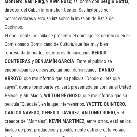
Montero
,
Raúl Puig
, y
Alvin Ross
; así como con
Sergio Gatria
,
director del Cuban Information Center. Sus historias son
conmovedoras y arrojan luz sobre la invasión de Bahía de
Cochinos.
El documental película se presentó el domingo 13 de marzo en el
Comisionado Dominicano de Cultura, que fue muy bien
representado por los escritores dominicanos
BERKIS
CONTRERAS
y
BENJAMÍN GARCÍA
. Entre el público se
encontraban los cineastas, también dominicanos,
DANILO
ARROYO
, que me informó que su película “Donde quiera que
vayas”, donde tomo parte yo, será presentada en abril en el United
Palace, y Mr. Magic,
WILTON REYNOSO
, que me informó que su
película “Quédate”, en la que intervenimos,
YVETTE QUINTERO
,
CARLOS NAVEDO
,
GENESIS TAVAREZ
,
ANTONIO RUBIO
, y el
creador de “Mortales”,
KEVIN MARTINEZ
, entre otros, está en los
finales de post producción y posiblemente estrene este verano.