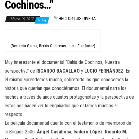
n
Cochinos…”
By
HECTOR LUIS RIVERA
March 16, 2017
0
(Benjamín García, Berkis Contreras, Lucio Fernández)
Muy interesante el documental “Bahía de Cochinos, Nuestra
perspectiva” de
RICARDO
BACALLAO
y
LUCIO FERNÁNDEZ
. En
el mismo aprendemos mucho, sobretodo los que conocemos la
historia que querían que conociéramos. El documental narra los
hechos a través de unos cuantos protagonistas y la perspectiva de
éstos nos hacen ver lo engañados que estamos muchos al
respecto.
La película documental cuenta con el testimonio de miembros de
la Brigada 2506:
Ángel Casabona
,
Isidoro López
,
Ricardo M.